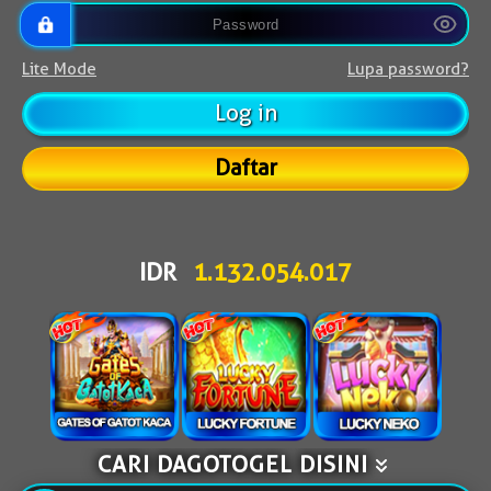
Lite Mode
Lupa password?
Daftar
IDR
1.132.070.791
CARI DAGOTOGEL DISINI