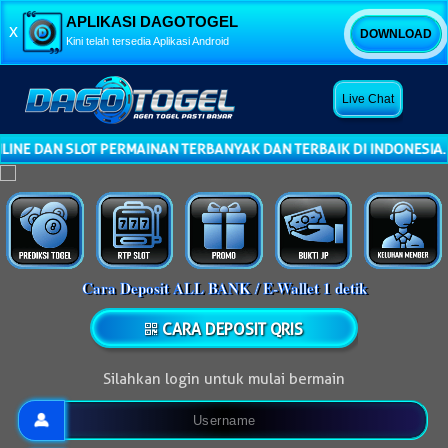
APLIKASI DAGOTOGEL
x
DOWNLOAD
Kini telah tersedia Aplikasi Android
Live Chat
 DAN SLOT PERMAINAN TERBANYAK DAN TERBAIK DI INDONESIA. SELA
Cara Deposit ALL BANK / E-Wallet 1 detik
CARA DEPOSIT QRIS
Silahkan login untuk mulai bermain