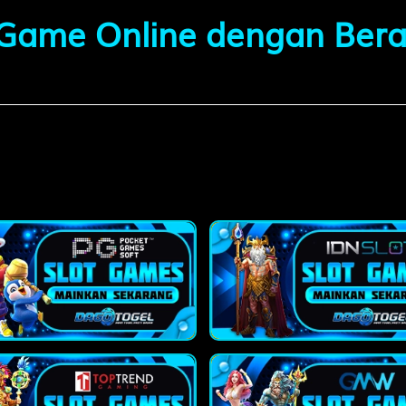
Game Online dengan Bera