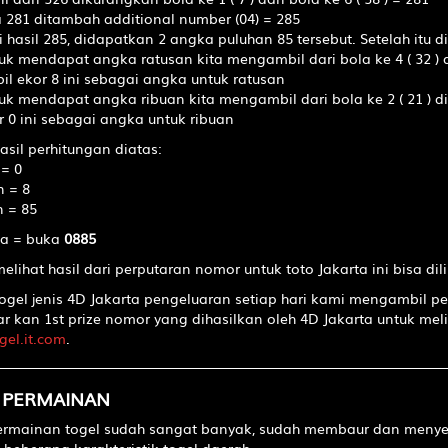
a 281 ditambah additional number (04) = 285
i hasil 285, didapatkan 2 angka puluhan 85 tersebut. Setelah itu 
uk mendapat angka ratusan kita mengambil dari bola ke 4 ( 32 ) di
il ekor 8 ini sebagai angka untuk ratusan
uk mendapat angka ribuan kita mengambil dari bola ke 2 ( 21 ) dit
r 0 ini sebagai angka untuk ribuan
sil perhitungan diatas:
 = 0
n = 8
n = 85
ya = buka
0885
elihat hasil dari perputaran nomor untuk toto Jakarta ini bisa dil
togel jenis 4D Jakarta pengeluaran setiap hari kami mengambil
r kan 1st prize nomor yang dihasilkan oleh 4D Jakarta untuk melih
gel.it.com
.
PERMAINAN
permainan togel sudah sangat banyak, sudah membaur dan menyes