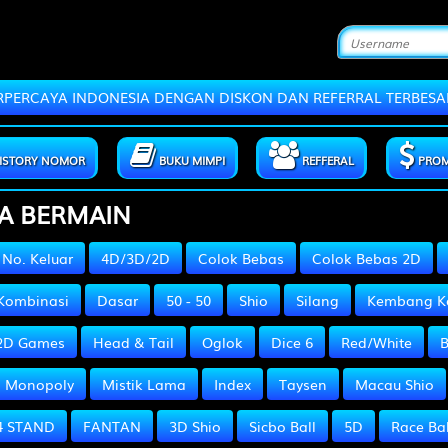
DENGAN DISKON DAN REFERRAL TERBESAR. SILAHKAN MELAKUKA
ISTORY NOMOR
BUKU MIMPI
REFFERAL
PROM
A
BERMAIN
No. Keluar
4D/3D/2D
Colok Bebas
Colok Bebas 2D
Kombinasi
Dasar
50 - 50
Shio
Silang
Kembang K
2D Games
Head & Tail
Oglok
Dice 6
Red/White
B
Monopoly
Mistik Lama
Index
Taysen
Macau Shio
4 STAND
FANTAN
3D Shio
Sicbo Ball
5D
Race Bal